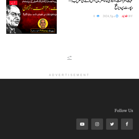
محبت، مزاحمت، آزادی: مانچسٹر میں فیض ڈے کی تقریب! –
خبریں
رپورٹ: پرویز فتح
BY
للکار نیوز
مارچ 5, 2024
0
">
ADVERTISEMENT
Follow Us