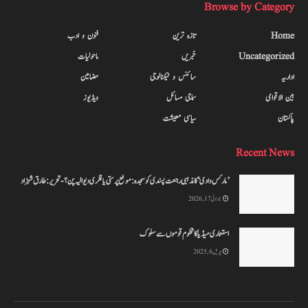
Browse by Category
Home
تازہ ترین
فنون و ادب
Uncategorized
خبریں
ماحولیات
اداریہ
سائنس و ٹیکنالوجی
مضامین
بین الاقوامی
سماجی مسائل
ویڈیوز
پاکستان
سیاسی معیشت
Recent News
’مارکس وادی‘ کا مذہبی رجعت پسندی کو سجدہ: موقع پر ستی یا فکری دیوالیہ پن؟-تحریر: طارق شہزاد
جولائی 17, 2026
استعماری میڈیا کا محکوم قوموں سے سلوک
اپریل 6, 2025