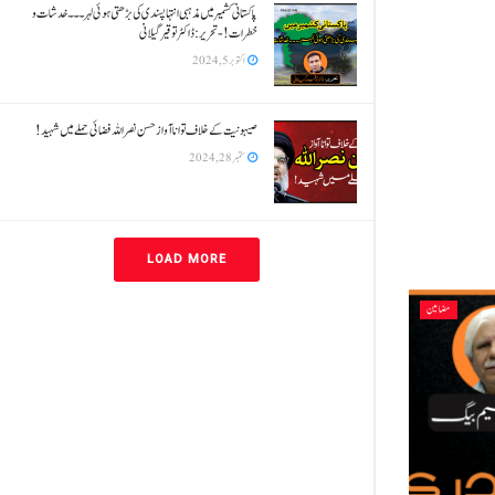
پاکستانی کشمیر میں مذہبی انتہا پسندی کی بڑھتی ہوئی لہر۔۔۔خدشات و
خطرات!- تحریر: ڈاکٹر توقیر گیلانی
اکتوبر 5, 2024
صیہونیت کے خلاف توانا آواز حسن نصر اللہ فضائی حملے میں شہید!
ستمبر 28, 2024
LOAD MORE
مضامین