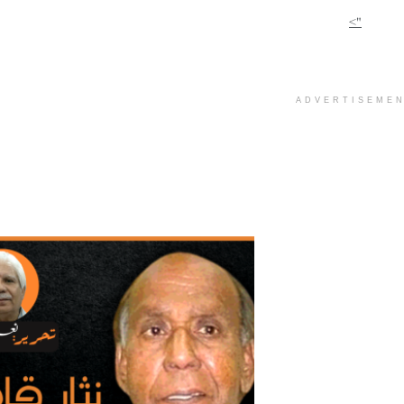
">
ADVERTISEME