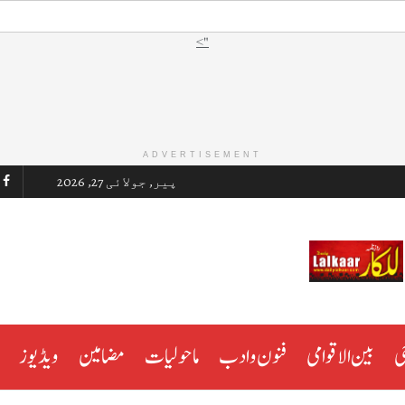
">
ADVERTISEMENT
پیر, جولائی 27, 2026
ی
بین الاقوامی
فنون و ادب
ماحولیات
مضامین
ویڈیوز