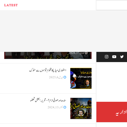
LATEST
’مارکس وادی‘ کا مذہبی رجعت پسندی کو سجدہ: موقع پر ستی یا فکری دیوالیہ
پن؟-تحریر: طارق شہزاد
جولائی 17, 2026
استعماری میڈیا کا محکوم قوموں سے سلوک
اپریل 6, 2025
سندھ اور صوفی ازم ؟ – تحریر: بخشل تھلہو
اکتوبر 13, 2024
اداریہ