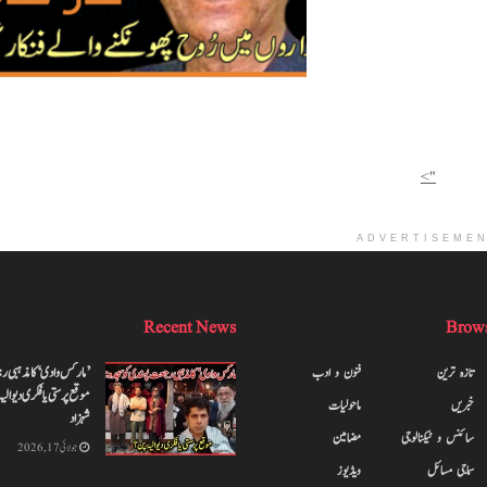
">
ADVERTISEME
Recent News
Brows
تازہ ترین
فنون و ادب
’مارکس وادی‘ کا مذہبی ر
موقع پر ستی یا فکری دیوا
خبریں
ماحولیات
شہزاد
سائنس و ٹیکنالوجی
مضامین
جولائی 17, 2026
سماجی مسائل
ویڈیوز