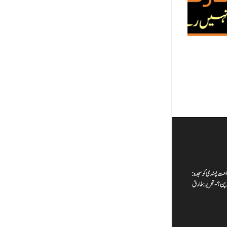
جعت پسندی کو سجدہ:
لیہ پن؟-تحریر: طارق