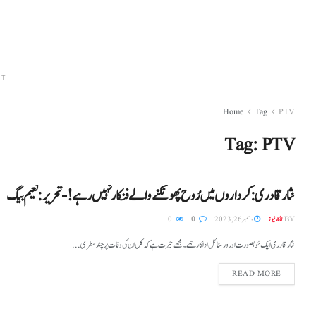
NT
Home
Tag
PTV
Tag:
PTV
نثار قادری: کرداروں میں رُوح پھونکنے والے فنکار نہیں رہے!- تحریر: نعیم بیگ
BY
للکار نیوز
دسمبر 26, 2023
0
0
نثار قادری ایک خوبصورت اور ورسٹائل اداکار تھے ۔ مجھے حیرت ہے کہ کل ان کی وفات پر چند سطری ...
READ MORE