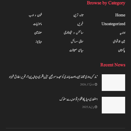
Browse by Category
Home
تازہ ترین
فنون و ادب
Uncategorized
خبریں
ماحولیات
اداریہ
سائنس و ٹیکنالوجی
مضامین
بین الاقوامی
سماجی مسائل
ویڈیوز
پاکستان
سیاسی معیشت
Recent News
’مارکس وادی‘ کا مذہبی رجعت پسندی کو سجدہ: موقع پر ستی یا فکری دیوالیہ پن؟-تحریر: طارق شہزاد
جولائی 17, 2026
استعماری میڈیا کا محکوم قوموں سے سلوک
اپریل 6, 2025