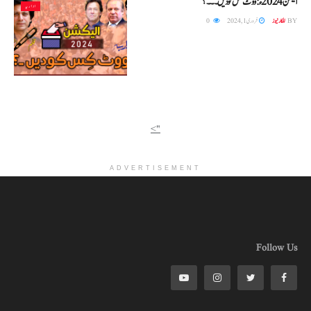
الیکشن 2024ء: ووٹ کس کو دیں ۔۔۔؟
اداریہ
BY
للکار نیوز
فروری 1, 2024
0
">
ADVERTISEMENT
Follow Us