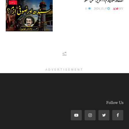
سندھ اور صوفی ازم ؟ – تحریر: بخشل تھلہو
پاکستان
BY
للکار نیوز
اکتوبر 13, 2024
0
">
ADVERTISEMENT
Follow Us