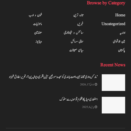
Browse by Category
Home
تازہ ترین
فنون و ادب
Uncategorized
خبریں
ماحولیات
اداریہ
سائنس و ٹیکنالوجی
مضامین
بین الاقوامی
سماجی مسائل
ویڈیوز
پاکستان
سیاسی معیشت
Recent News
’مارکس وادی‘ کا مذہبی رجعت پسندی کو سجدہ: موقع پر ستی یا فکری دیوالیہ پن؟-تحریر: طارق شہزاد
جولائی 17, 2026
استعماری میڈیا کا محکوم قوموں سے سلوک
اپریل 6, 2025